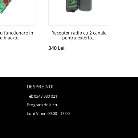
u functionare in
Receptor radio cu 2 canale
e blacko...
pentru exterio...
340
Lei
DESPRE NOI
Tel: 0348 880 021
Program de lucru
Luni-Vineri 09:00 - 17:00