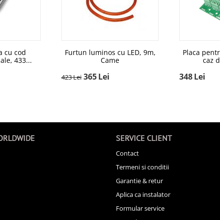
 cu cod
Furtun luminos cu LED, 9m,
Placa pentr
ale, 433...
Came
caz d
365
Lei
348
Lei
423
Lei
ORLDWIDE
SERVICE CLIENT
Contact
Termeni si conditii
Garantie & retur
Aplica ca instalator
Formular service