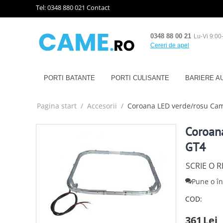
Tel: 0348 880 021
Contact
0348 88 00 21
Lu-Vi 9:00
Cereri de apel
PORTI BATANTE
PORTI CULISANTE
BARIERE A
Pagina start
/
Accesorii
/
Coroana LED verde/rosu Cam
Coroan
GT4
SCRIE O 
Pune o î
COD:
361
Lei