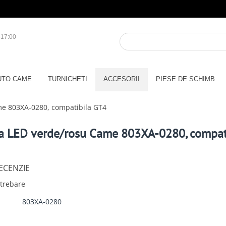
-17:00
UTO CAME
TURNICHETI
ACCESORII
PIESE DE SCHIMB
e 803XA-0280, compatibila GT4
a LED verde/rosu Came 803XA-0280, compat
RECENZIE
ntrebare
803XA-0280