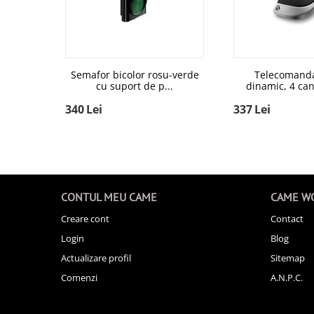
Semafor bicolor rosu-verde
Telecomanda
cu suport de p...
dinamic, 4 can
340
Lei
337
Lei
CONTUL MEU CAME
CAME W
Creare cont
Contact
Login
Blog
Actualizare profil
Sitemap
Comenzi
A.N.P.C.