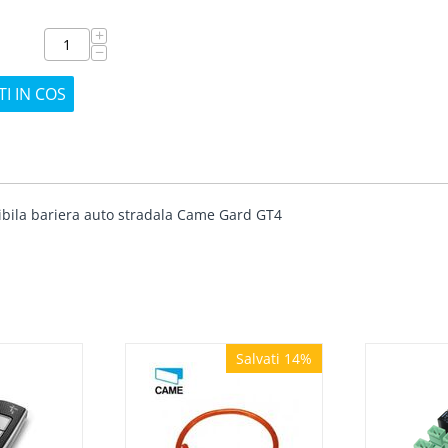
+
−
I IN COS
bila bariera auto stradala Came Gard GT4
Salvati 14%