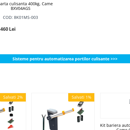
oarta culisanta 400kg, Came
BXV04AGS
COD: 8K01MS-003
.460
Lei
Sisteme pentru automatizarea portilor culisante >>>
Salvati 2%
Salvati 1%
Salvati 2%
Salvati 1%
Kit bariera aut
Came 