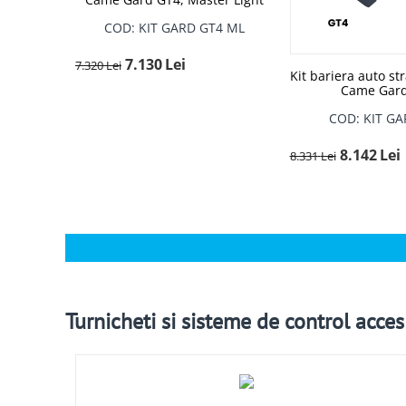
COD: KIT GARD GT4 ML
7.130
Lei
7.320
Lei
Kit bariera auto st
Came Gar
COD: KIT GA
8.142
Lei
8.331
Lei
Turnicheti si sisteme de control acces