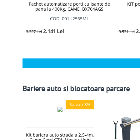
Pachet automatizare porti culisante de
KIT p
pana la 400Kg, CAME, BX704AGS
COD: 001U2565ML
2.141
Lei
2
3.327
Lei
3.531
Lei
Bariere auto si blocatoare parcare
Salvati 3%
Salvati 3%
Kit bariera auto stradala 2.5-4m,
Came Gard GT4, Master Light