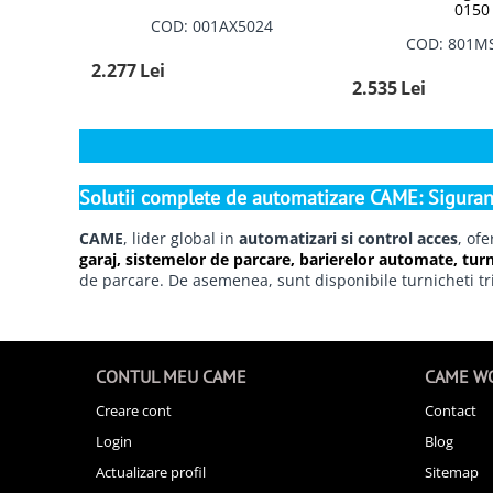
0150
COD: 001AX5024
COD: 801M
2.277
Lei
2.535
Lei
Solutii complete de automatizare CAME: Sigurant
CAME
, lider global in
automatizari si control acces
, of
garaj,
sistemelor de parcare, barierelor automate,
turn
de parcare.
De asemenea, sunt disponibile turnicheti tri
CONTUL MEU CAME
CAME W
Creare cont
Contact
Login
Blog
Actualizare profil
Sitemap