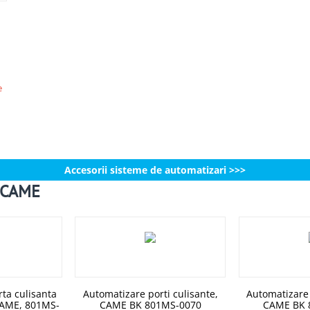
e
Accesorii sisteme de automatizari >>>
i CAME
ta culisanta
Automatizare porti culisante,
Automatizare 
CAME, 801MS-
CAME BK 801MS-0070
CAME BK 