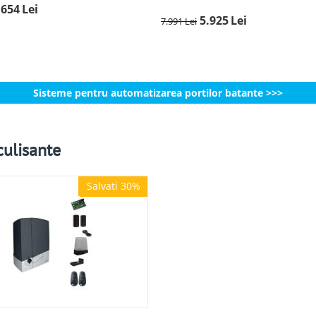
.654
Lei
5.925
Lei
7.991
Lei
Sisteme pentru automatizarea portilor batante >>>
culisante
Salvati 30%
Salvati 30%