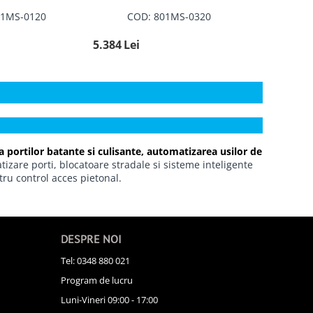
01MS-0120
COD: 801MS-0320
5.384
Lei
 portilor batante
si culisante,
automatizarea usilor de
izare porti, blocatoare stradale si sisteme inteligente
tru control acces pietonal.
DESPRE NOI
Tel: 0348 880 021
Program de lucru
Luni-Vineri 09:00 - 17:00