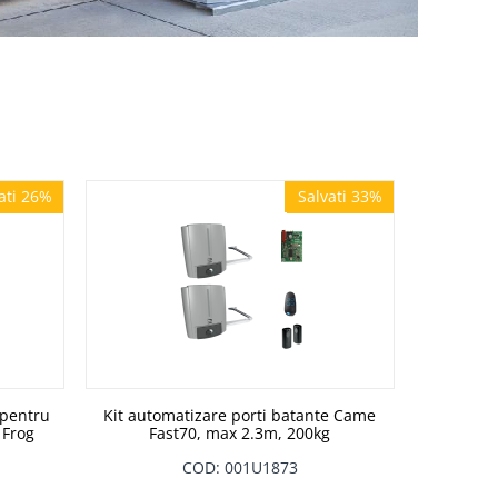
ati 26%
Salvati 33%
ati 26%
Salvati 33%
 pentru
Kit automatizare porti batante Came
 Frog
Fast70, max 2.3m, 200kg
COD: 001U1873