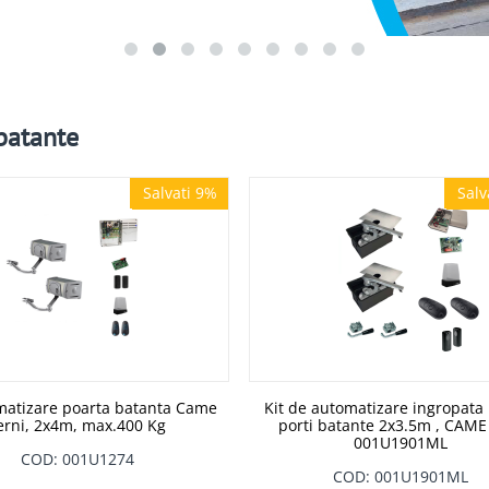
 batante
Salvati 9%
Salv
Salvati 9%
Salv
matizare poarta batanta Came
Kit de automatizare ingropata
erni, 2x4m, max.400 Kg
porti batante 2x3.5m , CAME
001U1901ML
COD: 001U1274
COD: 001U1901ML