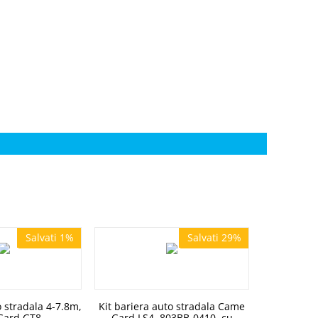
Salvati 1%
Salvati 29%
Salvati 1%
Salvati 29%
o stradala 4-7.8m,
Kit bariera auto stradala Came
Gard GT8
Gard LS4, 803BB-0410, cu