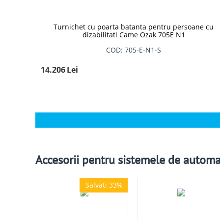
Turnichet cu poarta batanta pentru persoane cu
dizabilitati Came Ozak 705E N1
COD: 705-E-N1-S
14.206
Lei
Accesorii pentru sistemele de automa
Salvati 33%
Salvati 33%