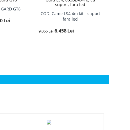
suport, fara led
T GARD GT8
COD: Came LS4 4m kit - suport
fara led
00
Lei
6.458
Lei
9.066
Lei