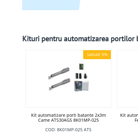
Kituri pentru automatizarea portilor
Salvati 5%
Salvati 5%
Kit automatizare porti batante 2x3m
Kit auto
Came ATS30AGS 8K01MP-025
F
COD: 8K01MP-025 ATS