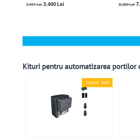
3.400
Lei
7
3.597
Lei
8.389
Lei
Kituri pentru automatizarea portilor 
Salvati 36%
Salvati 36%