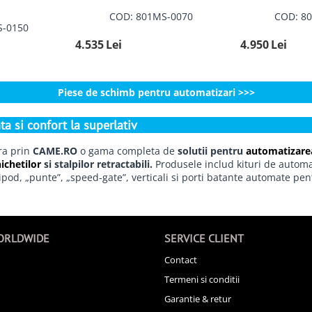
COD: 801MS-0070
COD: 8
S-0150
4.535
Lei
4.950
Lei
Piese de schimb pentru automatizari >>>
a si confort la superlativ
era prin
CAME.RO
o gama completa de
solutii pentru
automatizarea
ichetilor
si stalpilor retractabili.
Produsele includ kituri de automat
pod, „punte”, „speed-gate”, verticali si porti batante automate pen
ORLDWIDE
SERVICE CLIENT
Contact
Termeni si conditii
Garantie & retur