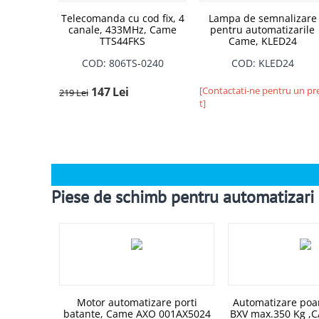
Telecomanda cu cod fix, 4
Lampa de semnalizare
canale, 433MHz, Came
pentru automatizarile
TTS44FKS
Came, KLED24
COD: 806TS-0240
COD: KLED24
147
Lei
[Contactati-ne pentru un pr
219
Lei
t]
Piese de schimb pentru automatizar
Motor automatizare porti
Automatizare poar
batante, Came AXO 001AX5024
BXV max.350 Kg ,