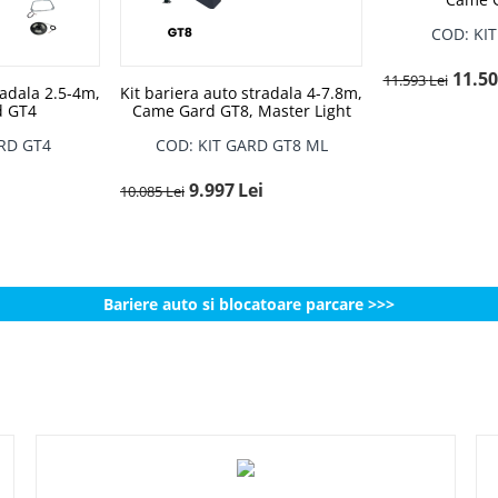
COD: KI
11.5
11.593
Lei
radala 2.5-4m,
Kit bariera auto stradala 4-7.8m,
d GT4
Came Gard GT8, Master Light
RD GT4
COD: KIT GARD GT8 ML
9.997
Lei
10.085
Lei
Bariere auto si blocatoare parcare >>>