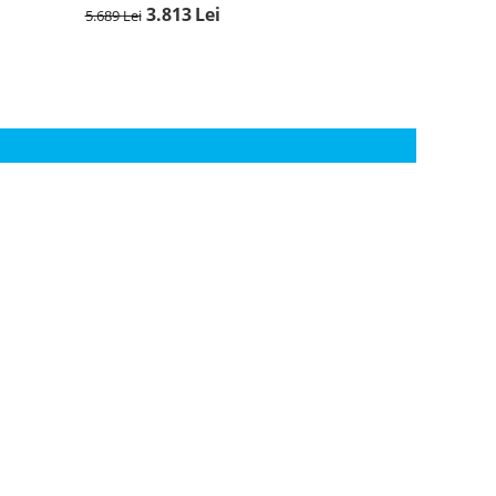
3.813
Lei
5.689
Lei