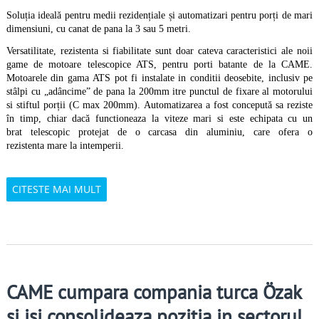
Solu
ț
ia ideală pentru medii reziden
ț
iale
ș
i automatizari pentru
por
ț
i de mari
dimensiuni, cu canat de pana la 3 sau 5 metri.
Versatilitate, rezistenta
s
i fiabilitate sunt doar cateva caracteristici ale noii
game de motoare telescopice ATS, pentru port
i batante de la CAME.
Motoarele din gama ATS pot fi instalate in conditii deosebite
, inclusiv pe
stâlpi cu „adâncime” de pana la 200mm itre punctul de fixare al motorului
s
i s
tiftul por
ț
ii (C max 200mm). Automatizarea a fost concepută sa reziste
în timp, chiar dacă functioneaza la viteze mari si
este echipata cu un
brat
telescopic protejat de o carcasa din aluminiu, care ofera o
rezistenta
mare la intemperii
.
CITESTE MAI MULT
CAME cumpara compania turca Özak
si isi consolideaza pozitia in sectorul