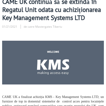
CAME UK continuă să se extindă în
Regatul Unit odata cu achiziționarea
Key Management Systems LTD
01/21/2021
de catre Mastergates Tiberiu
CAME UK a finalizat achiziția KMS - Key Management Systems LTD, un
furnizor de top in domeniul sistemelor de control acces pentru locuințele
publice, extinzand numărul companiilor care aparțin grupului din UK, cum