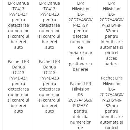
Pachet LPR
Pachet LPR
Dahua
Dahua
ITC413-
ITC413-
PW4D-IZ1
PW4D-IZ3
Pachet LPR
pentru
pentru
Pachet LPR
Hikvision
detectarea
detectarea
Hikvision
iDS-
numerelor
numerelor
iDS-
2CD7A46G0/
si controlul
si controlul
2CD7A46G0/
P-IZHSY-8-
barierei
barierei
P-IZHSY
32mm
auto
auto
pentru
pentru
detectia
identificare
numerelor
automata si
de
control