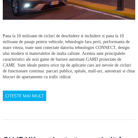
Pana la 10 milioane de cicluri de deschidere
s
i inchidere si pana la 10
milioane de pasaje pentru vehicule, tehnologie fara perii, performan
t
a de
mare viteza, toate sunt conectate datorita tehnologiei CONNECT, design-
ului modern
s
i materialelor de inalta calitate. Acestea sunt principalele
caracteristici ale noii game de bariere automate GARD proiectate de
CAME. Sunt ideale pentru orice tip de aplica
t
i
e care are nevoie de cicluri
de func
t
ionare continua: parcari publice, spitale, mall-uri, autostrazi
s
i chiar
blocuri de apartamente cu trafic ridicat.
CITESTE MAI MULT