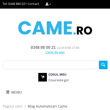
Tel: 0348 880 021
Contact
0348 88 00 21
Lu-Vi 9:00-17:00
Cereri de apel
COSUL MEU
Cosul este gol
MENIU
Pagina start
/
Blog Automatizari Came