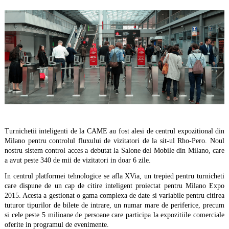
Turniche
t
ii inteligen
t
i de la CAME au fost ale
s
i de centrul expozi
t
ional d
in
Milano pentru controlul fluxului de vizitatori de la sit-ul Rho-Pero. Noul
nostru sistem control acces
a
debutat la Salone del Mobile din Milano, care
a avut peste 340 de mii de vizitatori in doar 6 zile.
In centrul platformei tehnologice
se afla XVia, un trepied pentru turniche
t
i
care dispune de un cap de citire inteligent proiectat pentru Milano Expo
2015. Acesta a gestionat o gama complexa de date
s
i v
ariabile pentru citirea
tuturor tipurilor de bilete de intrare, un numar mare de periferice, precum
s
i cele peste 5 milioane de persoane care participa la expozi
t
iile comerciale
oferite in programul de evenimente.