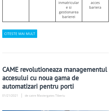
inmatricular
acces
e si
bariera
gestionarea
barierei
CITESTE MAI MULT
CAME revolutioneaza managementul
accesului cu noua gama de
automatizari pentru porti
01/21/2021
de catre Mastergates Tiberiu