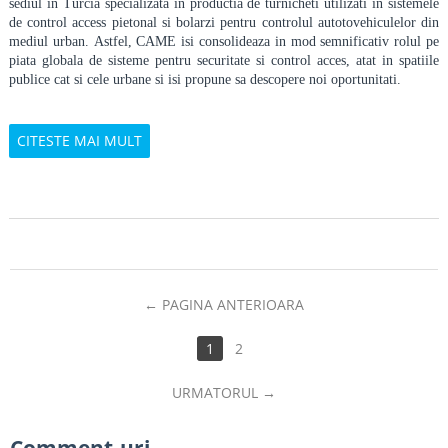
sediul in Turcia specializata in productia de turnicheti utilizati in sistemele
de control access pietonal si bolarzi pentru controlul autotovehiculelor din
mediul urban.
Astfel, CAME isi consolideaza in mod semnificativ rolul pe
piata globala de sisteme pentru securitate si control acces, atat in spatiile
publice cat si cele urbane si isi propune sa descopere noi oportunitati.
CITESTE MAI MULT
PAGINA ANTERIOARA
1
2
URMATORUL