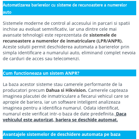
Automatizarea barierelor cu sisteme de recunoastere a numerelor
auto
Sistemele moderne de control al accesului in parcari si spatii
inchise au evoluat semnificativ, iar una dintre cele mai
avansate tehnologii este reprezentata de
sistemele de
recunoastere a numerelor de inmatriculare (LPR/ANPR).
Aceste solutii permit deschiderea automata a barierelor prin
simpla identificare a numarului auto, eliminand complet nevoia
de carduri de acces sau telecomenzi.
Cum functioneaza un sistem ANPR?
La baza acestor sisteme stau camerele performante de la
producatori precum
Dahua si Hikvision.
Camerele capteaza
imaginea placutei de inmatriculare a fiecarui vehicul care se
apropie de bariera, iar un software inteligent analizeaza
imaginea pentru a identifica numarul. Odata identificat,
numarul este verificat intr-o baza de date predefinita.
Daca
vehiculul este autorizat, bariera se deschide automat.
Avantajele sistemelor de deschidere automata pe baza