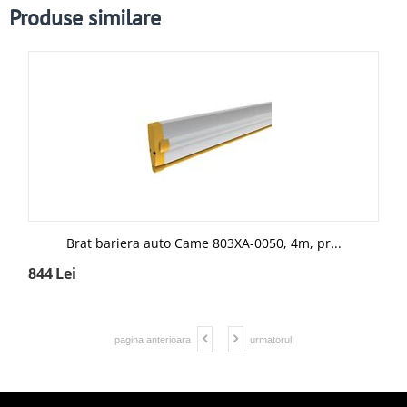
Produse similare
Brat bariera auto Came 803XA-0050, 4m, pr...
844
Lei
pagina anterioara
urmatorul