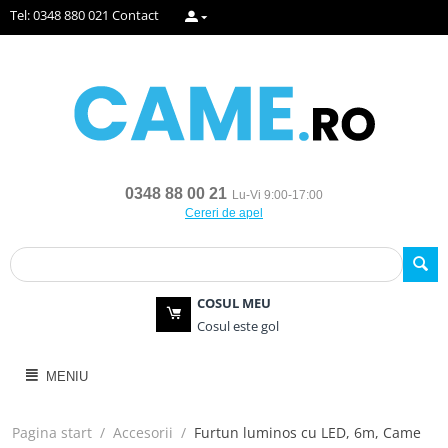
Tel: 0348 880 021
Contact
0348 88 00 21
Lu-Vi 9:00-17:00
Cereri de apel
COSUL MEU
Cosul este gol
MENIU
Pagina start
/
Accesorii
/
Furtun luminos cu LED, 6m, Came