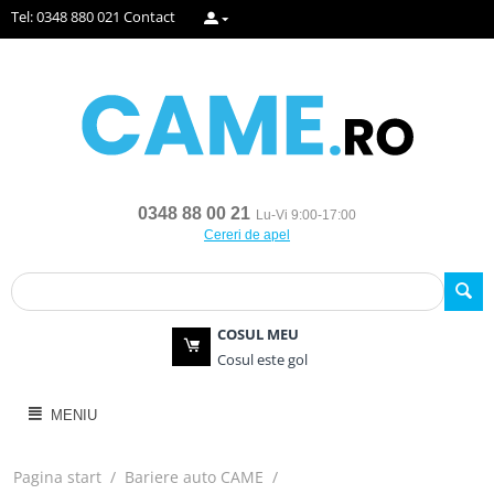
Tel: 0348 880 021
Contact
0348 88 00 21
Lu-Vi 9:00-17:00
Cereri de apel
COSUL MEU
Cosul este gol
MENIU
Pagina start
/
Bariere auto CAME
/