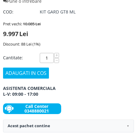
Pune o întrebare
COD:
KIT GARD GT8 ML
Pret vechi:
10.085
Lei
9.997
Lei
Discount:
88
Lei
(
1
%)
+
Cantitate:
−
ADAUGATI IN COS
ASISTENTA COMERCIALA
L-V: 09:00 - 17:00
Call Center
0348880021
Acest pachet contine