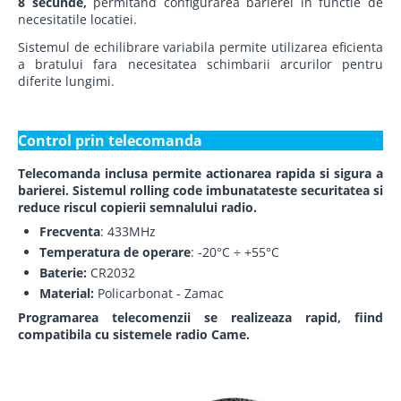
8 secunde,
permitand configurarea barierei in functie de
necesitatile locatiei.
Sistemul de echilibrare variabila permite utilizarea eficienta
a bratului fara necesitatea schimbarii arcurilor pentru
diferite lungimi.
Control prin telecomanda
Telecomanda inclusa permite actionarea rapida si sigura a
barierei. Sistemul rolling code imbunatateste securitatea si
reduce riscul copierii semnalului radio.
Frecventa
: 433MHz
Temperatura de operare
: -20°C ÷ +55°C
Baterie:
CR2032
Material:
Policarbonat - Zamac
Programarea telecomenzii se realizeaza rapid, fiind
compatibila cu sistemele radio Came.