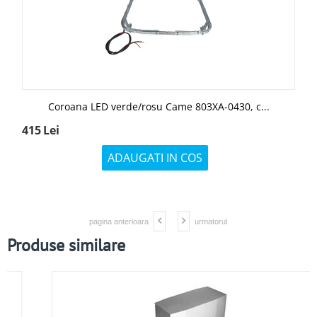
Coroana LED verde/rosu Came 803XA-0430, c...
415
Lei
ADAUGATI IN COS
pagina anterioara
urmatorul
Produse similare