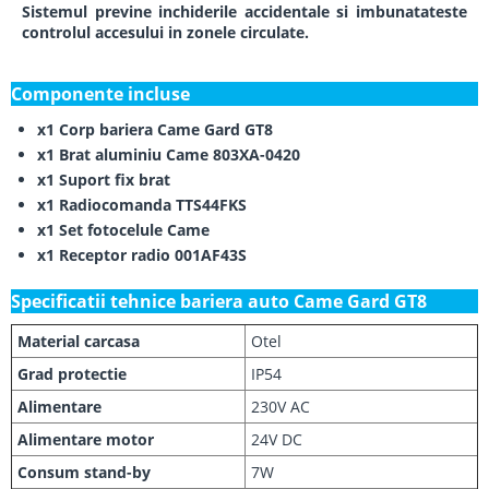
Sistemul previne inchiderile accidentale si imbunatateste
controlul accesului in zonele circulate.
Componente incluse
x1 Corp bariera Came Gard GT8
x1 Brat aluminiu Came 803XA-0420
x1 Suport fix brat
x1 Radiocomanda TTS44FKS
x1 Set fotocelule Came
x1 Receptor radio 001AF43S
Specificatii tehnice bariera auto Came Gard GT8
Material carcasa
Otel
Grad protectie
IP54
Alimentare
230V AC
Alimentare motor
24V DC
Consum stand-by
7W