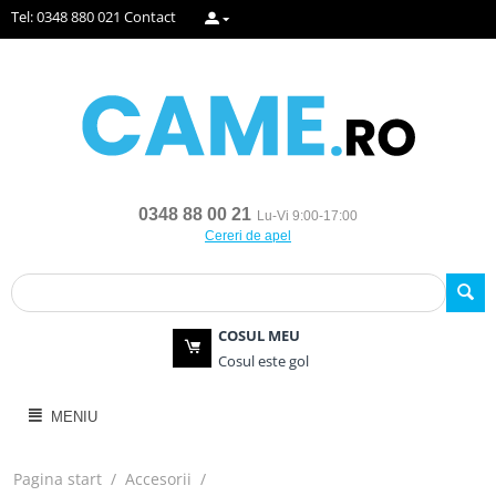
Tel: 0348 880 021
Contact
0348 88 00 21
Lu-Vi 9:00-17:00
Cereri de apel
COSUL MEU
Cosul este gol
MENIU
Pagina start
/
Accesorii
/