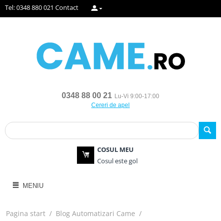
Tel: 0348 880 021
Contact
0348 88 00 21
Lu-Vi 9:00-17:00
Cereri de apel
COSUL MEU
Cosul este gol
MENIU
Pagina start
/
Blog Automatizari Came
/