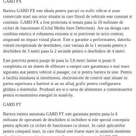
GARD PX
Bariera GARD PX este ideala pentru parcari cu trafic ridicat
s
i zone
comerciale mari sau orice situa
t
ie in care fluxul de vehicule este constant
s
i
continuu. GARD PX a fost proiectata
s
i testata pana la 10 milioane de
cicluri de func
t
ionare (Ciclul Mediu Intre Defec
t
i
uni). Are un design care
combina estetica
s
i robuste
t
ea extrema si se potriveste in orice context,
asigurand un impact vizual placut. Este o garan
t
ie a performan
t
ei, datorita
vitez
ei excep
t
ionale de deschidere, care variaza de la 1 secunda pentru o
deschidere de 3 metri pana la 2 secunde pentru o deschidere de 4 metri.
Este potrivita pentru pasaje de pana la 3,8 metri la
t
ime
s
i poate fi
completata cu un sistem de eliberare a rampei care
garanteaza o mai mare
siguran
t
a atat pentru vehicul si pasager, cat
s
i pentru bariera in sine.
Pentru
a facilita instalarea
s
i intre
t
inerea, electronicele de control sunt situate in
partea s
uperioara a barierei si au un afi
s
aj grafic pentru configurarea
ghidata a sistemului. Produsul are si o sursa de alimentare a comutatoarelor
pentru economisirea energiei in stand-by.
GARD PT
Bariera rutiera automata GARD PT este garantata pentru pana la 4
milioane de opera
t
iuni de deschidere
s
i inchidere
s
i este special conceputa
pentru aplica
t
ii cu cicluri de func
t
ionare cu sloturi. In cazul aplicatiilor
pentru companii mari, in care fluxul e
ste foarte mare in anumite momente