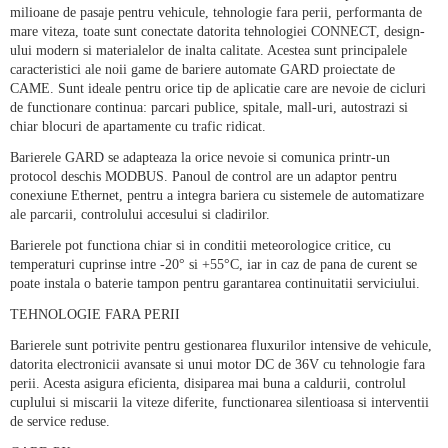
milioane de pasaje pentru vehicule, tehnologie fara perii, performan
t
a de
mare viteza, toate sunt conectate datorita tehnologiei CONNECT, design-
ului modern
s
i materialelor de inalta calitate. Acestea sunt principalele
caracteristici ale noii game de bariere automate GARD proiectate de
CAME. Sunt ideale pentru orice tip de aplica
t
i
e care are nevoie de cicluri
de func
t
ionare continua: parcari publice, spitale, mall-uri, autostrazi
s
i
chiar blocuri de apartamente cu trafic ridicat.
Barierele GARD se adapteaza la orice nevoie
s
i comunica printr-un
protocol deschis MODBUS. Panoul de contro
l are un adaptor pentru
conexiune Ethernet, pentru a integra bariera cu
sistemele de automatizare
ale parcarii, controlului accesului
s
i cladirilor.
Barierele pot func
t
iona chiar
s
i in condi
t
ii meteorologice critice, cu
temperaturi cuprinse intre
-20°
s
i +55°C, iar in caz de pana de curent se
poate instala o baterie tampon pentru garantarea continuitatii serviciului.
TEHNOLOGIE FARA PERII
Barierele sunt potrivite pentru gestionarea fluxurilor intensive de vehicule,
datorita electronicii avansate
s
i unui motor DC de 36V cu tehnologie fara
perii. Acesta asigura eficien
t
a, disiparea mai buna a caldurii, controlul
cuplului
s
i mi
s
carii la viteze diferite, func
t
ionarea silen
t
ioasa
s
i interven
t
ii
de service reduse.