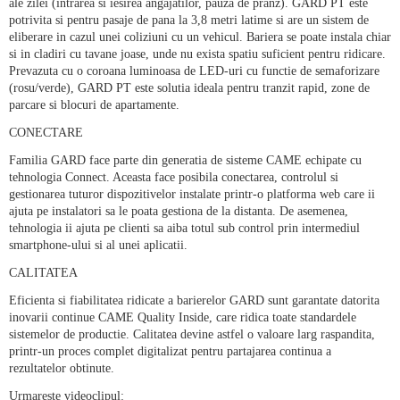
ale zilei (intrarea si iesirea angaja
t
ilor, pauza de pranz). GARD PT este
potrivita si pentru pasaje de pana la 3,8 metri la
t
ime si are un sistem de
eliberare in
cazul unei coliziuni cu un vehicul.
Bariera
se poate instala chiar
s
i in cladiri cu tavane joase, unde nu exista spatiu suficient pentru ridicare.
Prevazuta cu o coroana luminoasa de LED-uri cu func
t
ie de semaforizare
(ro
s
u/verde), GARD PT este solu
t
ia ideala pentru tranzit rapid, zone de
parcare
s
i blocuri de apartamente.
CONECTARE
Familia GARD face parte din genera
t
ia de sisteme CAME echipate cu
tehnologia Connect. Aceasta face posibila conectarea, co
ntrolul
s
i
gestionarea tuturor dispozitivelor instalate printr-o platforma web care ii
ajuta pe instalatori sa le poata gestiona de la distan
t
a. De asemenea,
tehnologia
ii ajuta pe clien
t
i sa aiba totul sub control prin intermediul
smartphone-ului
s
i al unei aplica
t
ii.
CALITATEA
Eficien
t
a si fiabilitatea ridicate
a
barierelor GARD sunt garantate datorita
inovarii continue CAME Quality Inside, care ridica toate standardele
sistemelor de produc
t
ie. Calitatea devine astfel o
valoare larg raspandita,
printr-un proces complet digitalizat pentru partajarea continua a
rezultatelor ob
t
inute.
Urmareste
videoclipul: